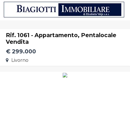
Chi Siamo
Immobili
Servizi
In Vendita
Rif. 1061 - Appartamento, Pentalocale
Vendita
Contatti
In Affitto
Lascia Una Richiesta
€ 299.000
Livorno
Proponi Un Immobile