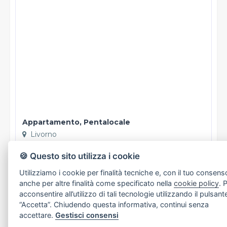
cancellazione e il blocco riguardano i dati trattati in
violazione di legge. Per l'integrazione occorre vantare un
interesse. L'opposizione può essere sempre esercitata nei
riguardi del materiale commerciale pubblicitario, della
vendita diretta o delle ricerche di mercato; negli altri casi,
l'opposizione presuppone un motivo legittimo.
Appartamento, Pentalocale
Livorno
€ 285.000
🍪 Questo sito utilizza i cookie
Utilizziamo i cookie per finalità tecniche e, con il tuo consens
anche per altre finalità come specificato nella
cookie policy
. 
acconsentire all’utilizzo di tali tecnologie utilizzando il pulsant
“Accetta”. Chiudendo questa informativa, continui senza
accettare.
Gestisci consensi