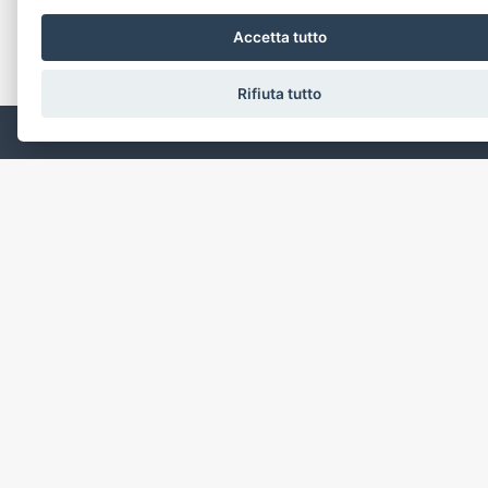
Accetta tutto
Rifiuta tutto
CHATTA
SCRIVICI
Appartamento, Trilocale
attias, Livorno
€ 315.000
CONTATTI
Biagiotti Immobiliare
Via Ricasoli 103
57125 Livorno (LI)